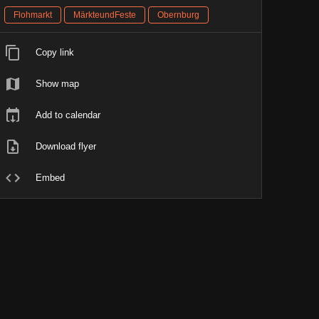
Flohmarkt
MärkteundFeste
Obernburg
Copy link
Show map
Add to calendar
Download flyer
Embed